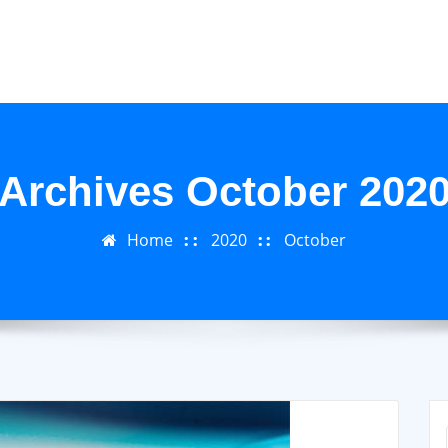
Archives October 202
Home
2020
October