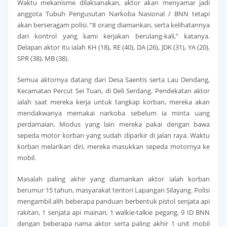
Waktu mekanisme dilaksanakan, aktor akan menyamar jadi
anggota Tubuh Pengusutan Narkoba Nasional / BNN tetapi
akan berseragam polisi. “8 orang diamankan, serta kelihatannya
dari kontrol yang kami kerjakan berulang-kali,” katanya.
Delapan aktor itu ialah KH (18), RE (40), DA (26), JDK (31), YA (20),
SPR (38), MB (38).
Semua aktornya datang dari Desa Saentis serta Lau Dendang,
Kecamatan Percut Sei Tuan, di Deli Serdang. Pendekatan aktor
ialah saat mereka kerja untuk tangkap korban, mereka akan
mendakwanya memakai narkoba sebelum ia minta uang
perdamaian. Modus yang lain mereka pakai dengan bawa
sepeda motor korban yang sudah diparkir di jalan raya. Waktu
korban melarikan diri, mereka masukkan sepeda motornya ke
mobil.
Masalah paling akhir yang diamankan aktor ialah korban
berumur 15 tahun, masyarakat teritori Lapangan Silayang. Polisi
mengambil alih beberapa panduan berbentuk pistol senjata api
rakitan, 1 senjata api mainan, 1 walkie-talkie pegang, 9 ID BNN
dengan beberapa nama aktor serta paling akhir 1 unit mobil