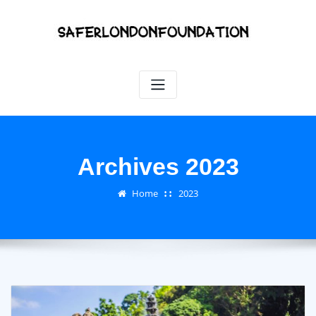
Skip
to
content
Archives 2023
Home
2023