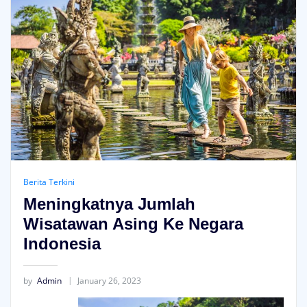
Berita Terkini
Meningkatnya Jumlah
Wisatawan Asing Ke Negara
Indonesia
by
Admin
January 26, 2023