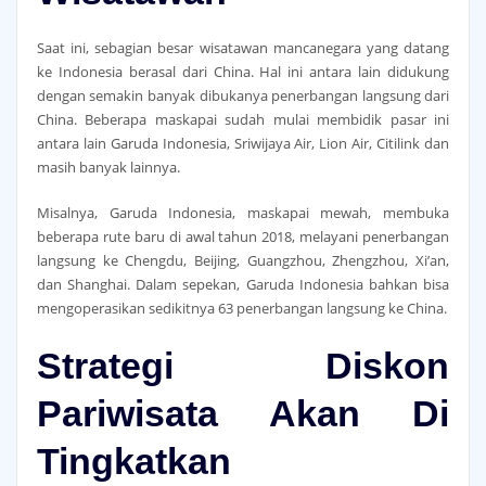
Saat ini, sebagian besar wisatawan mancanegara yang datang
ke Indonesia berasal dari China. Hal ini antara lain didukung
dengan semakin banyak dibukanya penerbangan langsung dari
China. Beberapa maskapai sudah mulai membidik pasar ini
antara lain Garuda Indonesia, Sriwijaya Air, Lion Air, Citilink dan
masih banyak lainnya.
Misalnya, Garuda Indonesia, maskapai mewah, membuka
beberapa rute baru di awal tahun 2018, melayani penerbangan
langsung ke Chengdu, Beijing, Guangzhou, Zhengzhou, Xi’an,
dan Shanghai. Dalam sepekan, Garuda Indonesia bahkan bisa
mengoperasikan sedikitnya 63 penerbangan langsung ke China.
Strategi Diskon
Pariwisata Akan Di
Tingkatkan