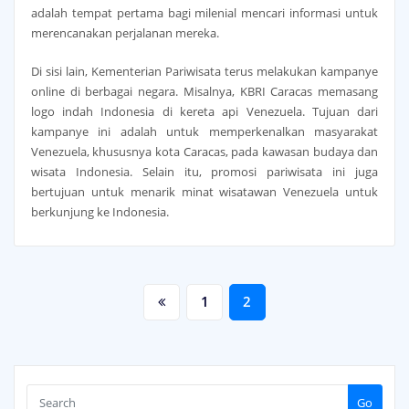
adalah tempat pertama bagi milenial mencari informasi untuk
merencanakan perjalanan mereka.
Di sisi lain, Kementerian Pariwisata terus melakukan kampanye
online di berbagai negara. Misalnya, KBRI Caracas memasang
logo indah Indonesia di kereta api Venezuela. Tujuan dari
kampanye ini adalah untuk memperkenalkan masyarakat
Venezuela, khususnya kota Caracas, pada kawasan budaya dan
wisata Indonesia. Selain itu, promosi pariwisata ini juga
bertujuan untuk menarik minat wisatawan Venezuela untuk
berkunjung ke Indonesia.
Posts
1
2
navigation
Go