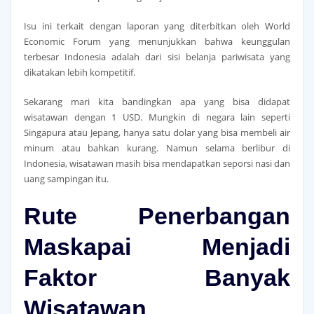
Isu ini terkait dengan laporan yang diterbitkan oleh World
Economic Forum yang menunjukkan bahwa keunggulan
terbesar Indonesia adalah dari sisi belanja pariwisata yang
dikatakan lebih kompetitif.
Sekarang mari kita bandingkan apa yang bisa didapat
wisatawan dengan 1 USD. Mungkin di negara lain seperti
Singapura atau Jepang, hanya satu dolar yang bisa membeli air
minum atau bahkan kurang. Namun selama berlibur di
Indonesia, wisatawan masih bisa mendapatkan seporsi nasi dan
uang sampingan itu.
Rute Penerbangan
Maskapai Menjadi
Faktor Banyak
Wisatawan