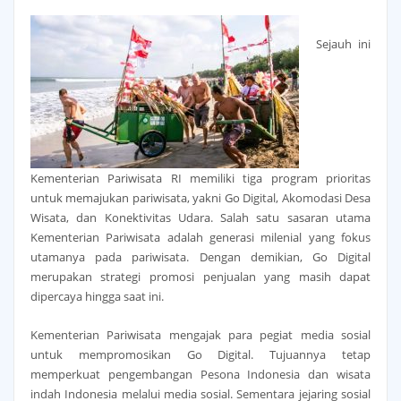
Sejauh ini
Kementerian Pariwisata RI memiliki tiga program prioritas
untuk memajukan pariwisata, yakni Go Digital, Akomodasi Desa
Wisata, dan Konektivitas Udara. Salah satu sasaran utama
Kementerian Pariwisata adalah generasi milenial yang fokus
utamanya pada pariwisata. Dengan demikian, Go Digital
merupakan strategi promosi penjualan yang masih dapat
dipercaya hingga saat ini.
Kementerian Pariwisata mengajak para pegiat media sosial
untuk mempromosikan Go Digital. Tujuannya tetap
memperkuat pengembangan Pesona Indonesia dan wisata
indah Indonesia melalui media sosial. Sementara jejaring sosial