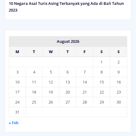
10 Negara Asal Turis Asing Terbanyak yang Ada di Bali Tahun
2023
August 2026
M
T
W
T
F
S
S
1
2
3
4
5
6
7
8
9
10
11
12
13
14
15
16
17
18
19
20
21
22
23
24
25
26
27
28
29
30
31
« Feb